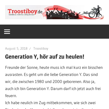
Zum
Inhalt
springen
SWIMBIKERUN.
Troostiboy.de
Drink
&
Fun.
August 5, 2018
Troostiboy
Getting
Generation Y, hör auf zu heulen!
Shit
done.
Freunde der Sonne, heute muss ich mal kurz ein bisschen
ausrasten. Es geht um die liebe Generation Y. Das sind
wir, die zwischen 1980 und 2000 geborenen. Also ja,
auch ich bin Generation Y. Darum darf ich jetzt auch frei
feuern.
Ich habe neulich im Zug mitbekommen, wie sich zwei