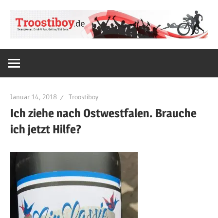
Zum
Inhalt
springen
SWIMBIKERUN.
Troostiboy.de
Drink
&
Fun.
Januar 14, 2018
Troostiboy
Getting
Ich ziehe nach Ostwestfalen. Brauche
Shit
ich jetzt Hilfe?
done.