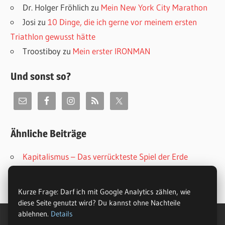
Dr. Holger Fröhlich
zu
Mein New York City Marathon
Josi
zu
10 Dinge, die ich gerne vor meinem ersten
Triathlon gewusst hätte
Troostiboy
zu
Mein erster IRONMAN
Und sonst so?
Ähnliche Beiträge
Kapitalismus – Das verrückteste Spiel der Erde
Wie mir eine Nahverkehrsfahrt wieder Hoffnung gab
Wenn ich mal groß bin, werde ich Spießer
Kurze Frage: Darf ich mit Google Analytics zählen, wie
diese Seite genutzt wird? Du kannst ohne Nachteile
ablehnen.
Details