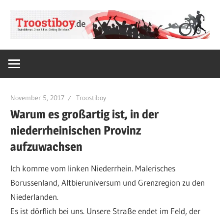
Zum
Inhalt
springen
SWIMBIKERUN.
Troostiboy.de
Drink
&
Fun.
November 5, 2017
Troostiboy
Getting
Warum es großartig ist, in der
Shit
niederrheinischen Provinz
done.
aufzuwachsen
Ich komme vom linken Niederrhein. Malerisches
Borussenland, Altbieruniversum und Grenzregion zu den
Niederlanden.
Es ist dörflich bei uns. Unsere Straße endet im Feld, der